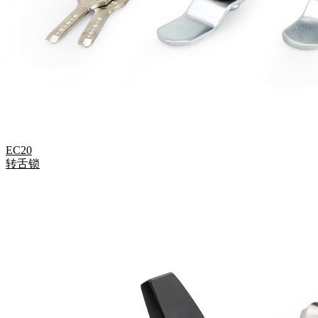
EC20
转舌锁