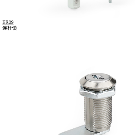
ER09
连杆锁