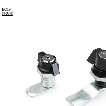
EC19
转舌锁