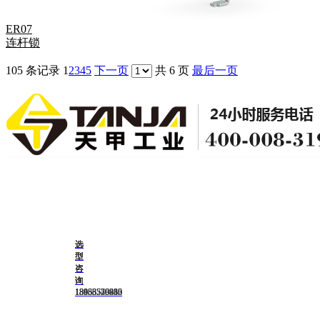
ER07
连杆锁
105 条记录
1
2
3
4
5
下一页
共 6 页
最后一页
选
选
选
选
选
<
型
型
型
型
型
咨
咨
咨
咨
咨
询
询
询
询
询
13188776980
15666540212
18053556435
18953529830
18953529865