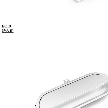
EC18
转舌锁