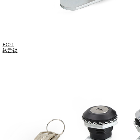
EC21
转舌锁