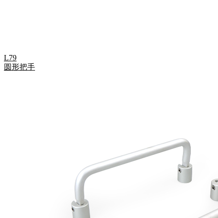
L79
圆形把手