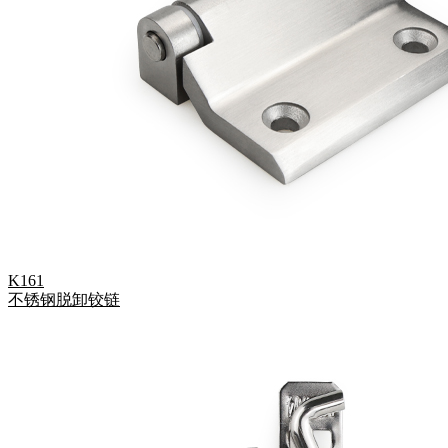
K161
不锈钢脱卸铰链