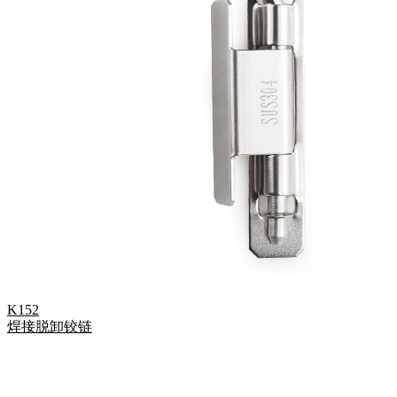
K152
焊接脱卸铰链