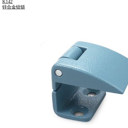
K142
锌合金铰链