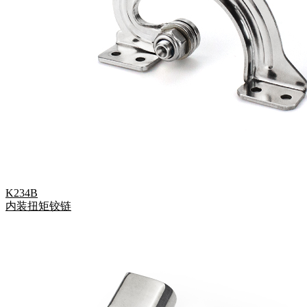
K234B
内装扭矩铰链