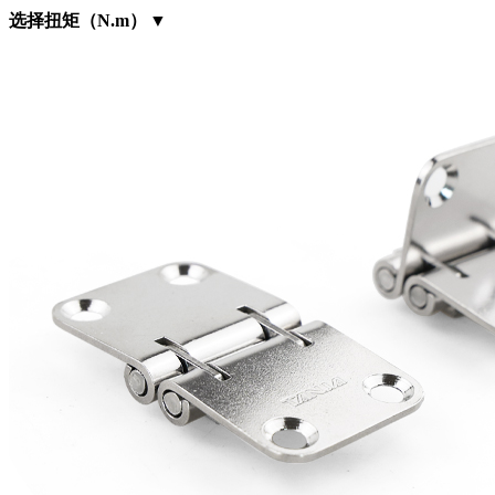
选择扭矩（N.m）