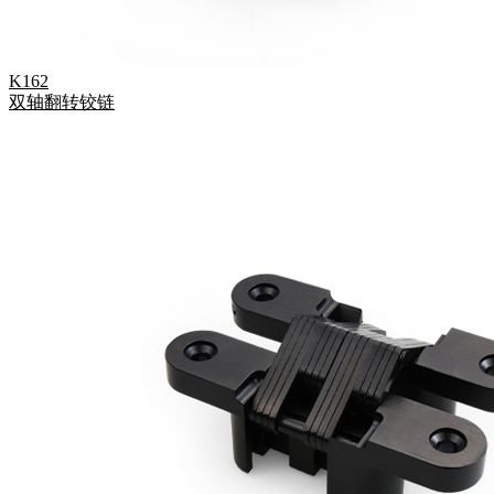
K162
双轴翻转铰链