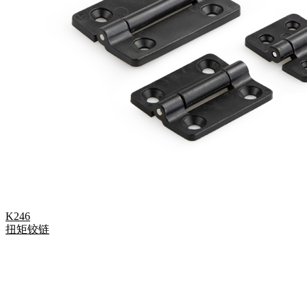
K246
扭矩铰链