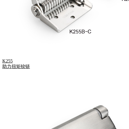
K255
助力扭矩铰链