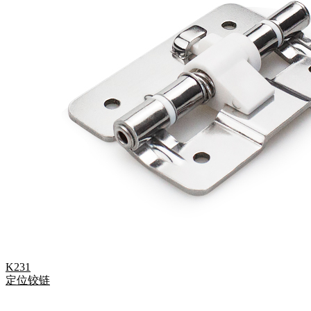
K231
定位铰链