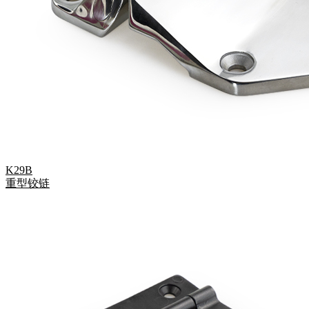
K29B
重型铰链