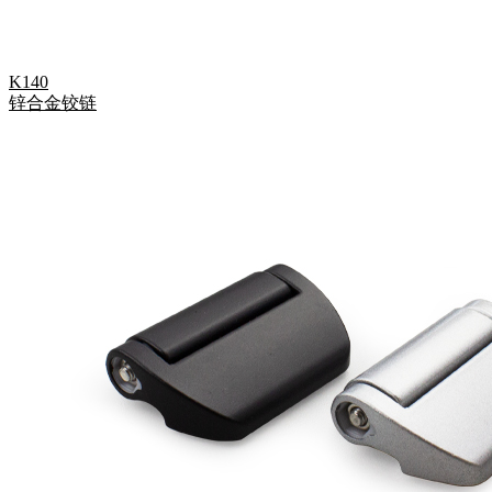
K140
锌合金铰链