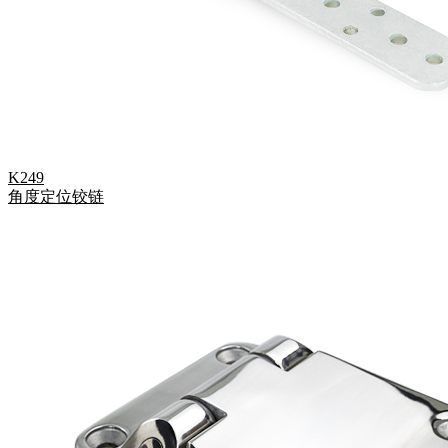
K249
角度定位铰链