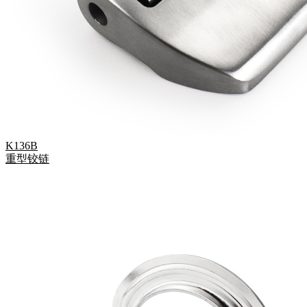
K136B
重型铰链