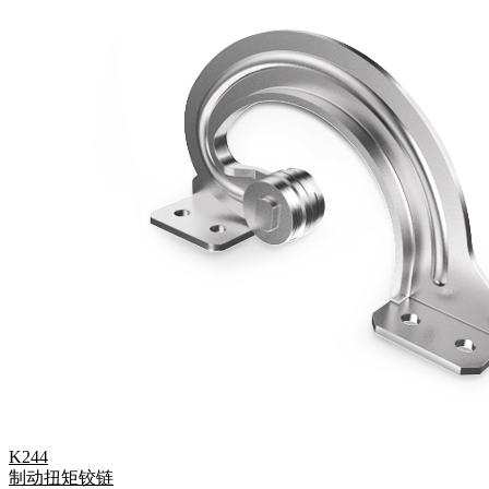
K244
制动扭矩铰链