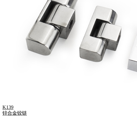
K139
锌合金铰链