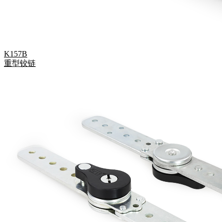
K157B
重型铰链