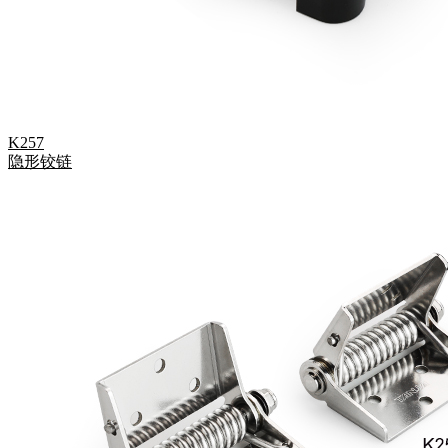
K257
隐形铰链