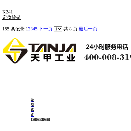
K241
定位铰链
155 条记录
1
2
3
4
5
下一页
共 8 页
最后一页
选
选
选
选
选
<
型
型
型
型
型
咨
咨
咨
咨
咨
询
询
询
询
询
13188776980
15666540212
18053556435
18953529830
18953529865