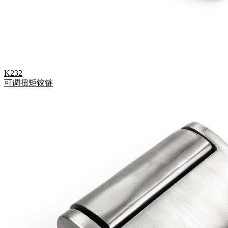
K232
可调扭矩铰链