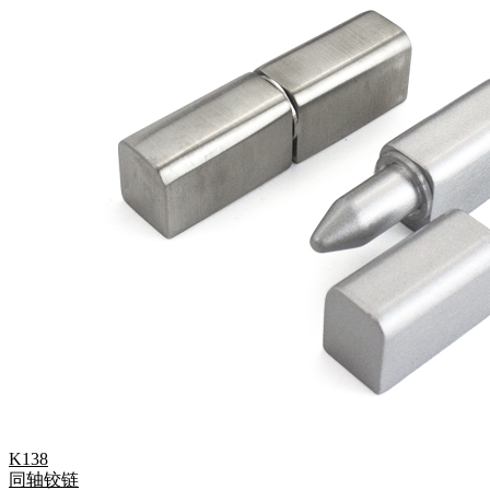
K138
同轴铰链