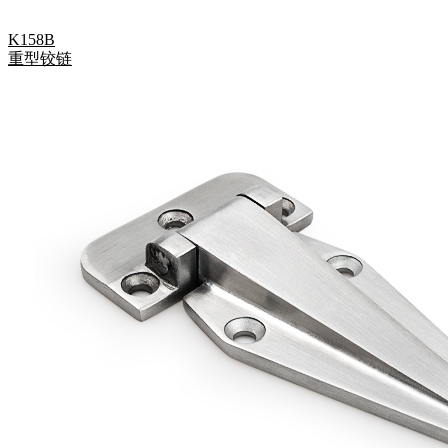
K158B
重型铰链